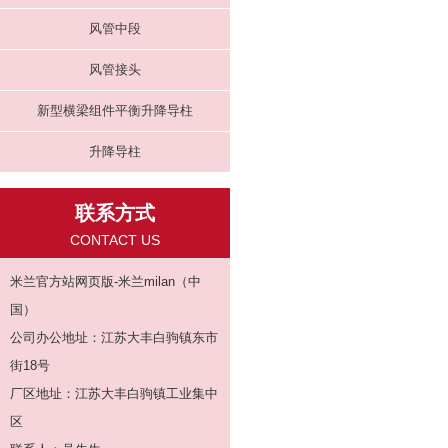
风管中段
风管接头
新型横梁组件平衡升降导柱
升降导柱
联系方式
CONTACT US
米兰官方站网页版-米兰milan（中
国）
公司办公地址：江苏大丰白驹镇东市
街18号
厂区地址：江苏大丰白驹镇工业集中
区