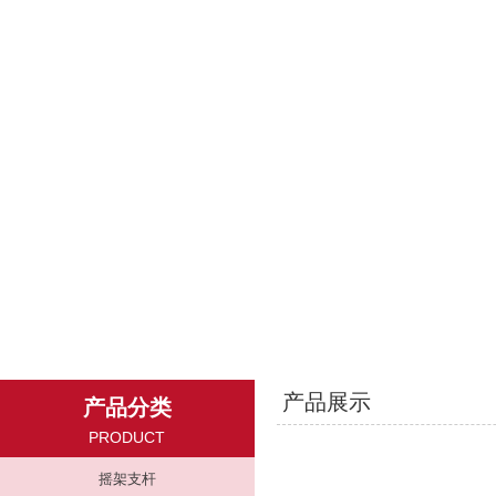
产品展示
产品分类
PRODUCT
摇架支杆