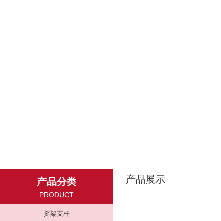
产品展示
产品分类
PRODUCT
摇架支杆