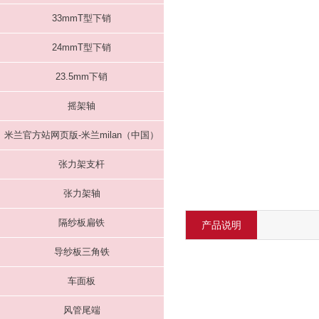
33mmT型下销
24mmT型下销
23.5mm下销
摇架轴
米兰官方站网页版-米兰milan（中国）
张力架支杆
张力架轴
隔纱板扁铁
产品说明
导纱板三角铁
车面板
风管尾端