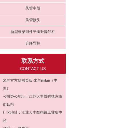
风管中段
风管接头
新型横梁组件平衡升降导柱
升降导柱
联系方式
CONTACT US
米兰官方站网页版-米兰milan（中
国）
公司办公地址：江苏大丰白驹镇东市
街18号
厂区地址：江苏大丰白驹镇工业集中
区